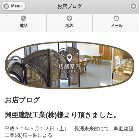
お店ブログ
Menu
電話
地図
メール
お店ブログ
興亜建設工業(株)様より頂きました。
平成３０年５月１２日（土） 長洲未来館にて、興亜建設
工業(株)様主催による